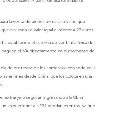
 10.000 anuales. A partir de esa cantidad se
 para la venta de bienes de escaso valor, que
ue tuviesen un valor igual o inferior a 22 euros.
E ha establecido el sistema de ventanilla única de
es paguen el IVA directamente en el momento de
a ola de protestas de los comercios con sede en la
as en línea desde China, que los coloca en una
s.
l extranjero seguirán ingresando a la UE sin
un valor inferior a 5,23€ quedan exentos, ya que