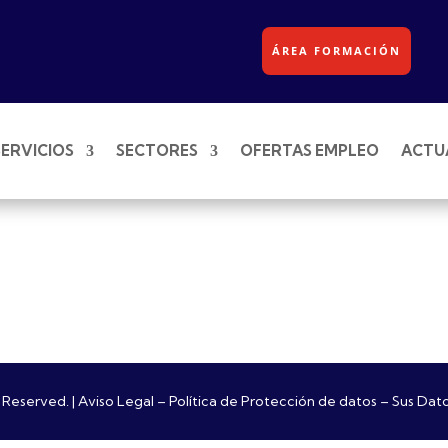
ÁREA FORMACIÓN
SERVICIOS
SECTORES
OFERTAS EMPLEO
ACTU
 Reserved. |
Aviso Legal
–
Política de Protección de datos
–
Sus Dat