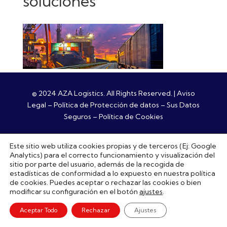
soluciones
© 2024 AZA Logistics. All Rights Reserved. |
Aviso
Legal
–
Política de Protección de datos
–
Sus Datos
Seguros
–
Política de Cookies
Este sitio web utiliza cookies propias y de terceros (Ej: Google
Analytics) para el correcto funcionamiento y visualización del
sitio por parte del usuario, además de la recogida de
estadísticas de conformidad a lo expuesto en nuestra política
de cookies. Puedes aceptar o rechazar las cookies o bien
modificar su configuración en el botón
ajustes
.
Aceptar Todo
Rechazar
Ajustes